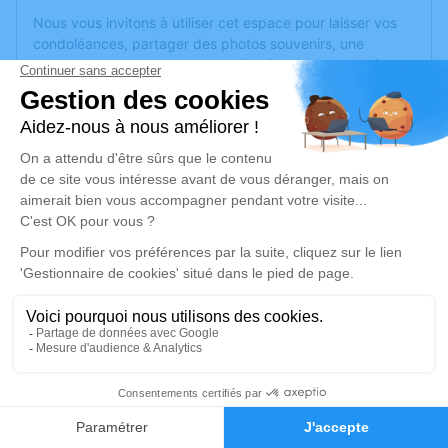
Nous vous invitons à utiliser cet espace pour laisser vos
condoléances, partager des photos souvenirs, une
anecdote ou exprimer vos pensées à travers des poèmes
ou des textes. Cet endroit est un lieu d'expression dédié à
honorer la mémoire de Martine BREHIN.
Un service de plantation d’arbre hommage est
disponible
ici
.
Je rends hommage
Cérémonie religieuse
jeudi 07 octobre 2021 à 15h00
Eglise de Sorges de Trélazé
49800 Trélazé
3
Je rends hommage
Faire-part
Hommages