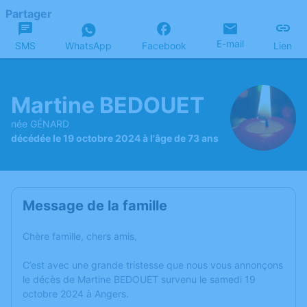
Partager
E-mail
SMS
WhatsApp
Facebook
Lien
Martine BEDOUET
née GÉNARD
décédée le 19 octobre 2024 à l'âge de 73 ans
Message de la famille
Chère famille, chers amis,
C’est avec une grande tristesse que nous vous annonçons
le décès de Martine BEDOUET survenu le samedi 19
octobre 2024 à Angers.