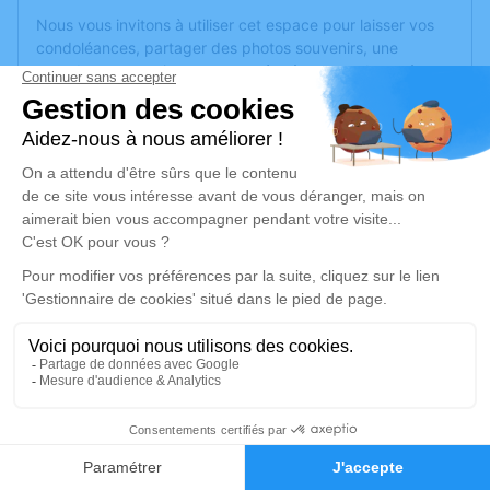
Nous vous invitons à utiliser cet espace pour laisser vos
condoléances, partager des photos souvenirs, une
anecdote ou exprimer vos pensées à travers des poèmes
ou des textes. Cet endroit est un lieu d'expression dédié à
honorer la mémoire de Martine BEDOUET.
Un service de plantation d’arbre hommage est
disponible
ici
.
Je rends hommage
Cérémonie civile
jeudi 24 octobre 2024 à 15h45
Crématorium de Corné de Corné Loire-
Authion
54 route des Rimoux,
2
49630 Corné Loire-Authion
Faire-part
Hommages