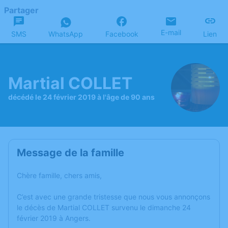
Partager
E-mail
SMS
WhatsApp
Facebook
Lien
Martial COLLET
décédé le 24 février 2019 à l'âge de 90 ans
Message de la famille
Chère famille, chers amis,
C’est avec une grande tristesse que nous vous annonçons
le décès de Martial COLLET survenu le dimanche 24
février 2019 à Angers.