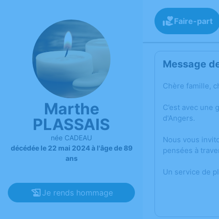
Faire-part
Message de 
Chère famille, c
Marthe
C’est avec une 
d'Angers.
PLASSAIS
née CADEAU
Nous vous invit
décédée le 22 mai 2024 à l'âge de 89
pensées à trave
ans
Un service de p
Je rends hommage