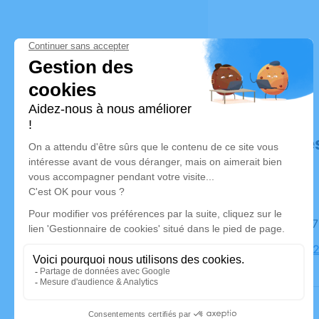
Déroulé de
Le lundi 
Église, 49