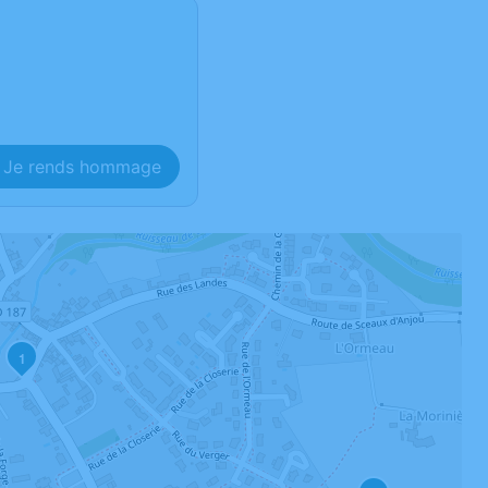
Je rends hommage
1