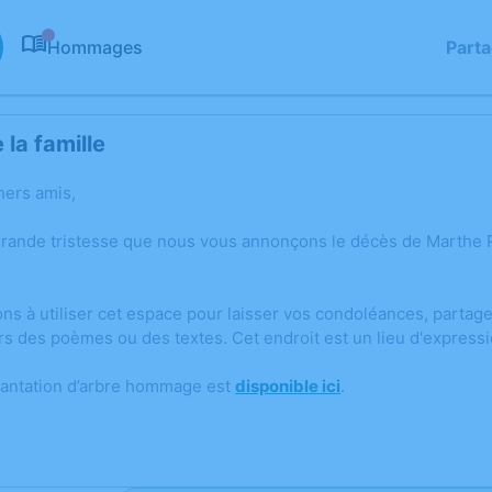
Hommages
Part
0
la famille
hers amis,
grande tristesse que nous vous annonçons le décès de Marthe 
ons à utiliser cet espace pour laisser vos condoléances, parta
rs des poèmes ou des textes. Cet endroit est un lieu d'expres
lantation d’arbre hommage est
disponible ici
.