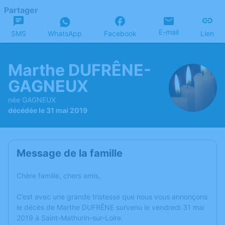
Partager
E-mail
SMS
WhatsApp
Facebook
Lien
Marthe DUFRÊNE-
GAGNEUX
née GAGNEUX
décédée le 31 mai 2019
Message de la famille
Chère famille, chers amis,
C’est avec une grande tristesse que nous vous annonçons
le décès de Marthe DUFRÊNE survenu le vendredi 31 mai
2019 à Saint-Mathurin-sur-Loire.