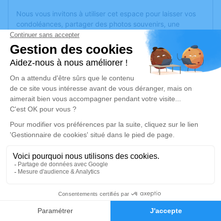
Nous vous invitons à utiliser cet espace pour laisser vos
condoléances, partager des photos souvenirs, une
anecdote ou exprimer vos pensées à travers des poèmes
ou des textes. Cet endroit est un lieu d'expression dédié à
honorer la mémoire de Marie-Thérèse PICHARD.
Un service de plantation d’arbre hommage est
disponible
ici
.
Je rends hommage
Cérémonie civile
jeudi 04 juin 2020 à 15h30
Crématorium de Montreuil-Juigné
Avenue des Poiriers
49460 Montreuil-Juigné
1
Faire-part
Hommages
Je rends hommage