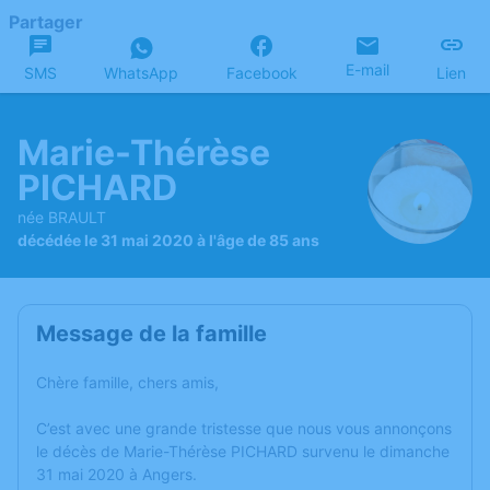
Partager
E-mail
SMS
WhatsApp
Facebook
Lien
Marie-Thérèse
PICHARD
née BRAULT
décédée le 31 mai 2020 à l'âge de 85 ans
Message de la famille
Chère famille, chers amis,
C’est avec une grande tristesse que nous vous annonçons
le décès de Marie-Thérèse PICHARD survenu le dimanche
31 mai 2020 à Angers.