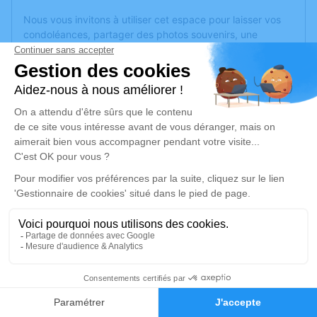
Nous vous invitons à utiliser cet espace pour laisser vos
condoléances, partager des photos souvenirs, une
anecdote ou exprimer vos pensées à travers des poèmes
ou des textes. Cet endroit est un lieu d'expression dédié à
honorer la mémoire de Marie-Thérèse AGLAVE.
Un service de plantation d’arbre hommage est
disponible
ici
.
Je rends hommage
Cérémonie religieuse
mercredi 07 mai 2025 à 10h00
Église de Brion
Place de l'Église
49250 Brion
2
Faire-part
Hommages
Je rends hommage