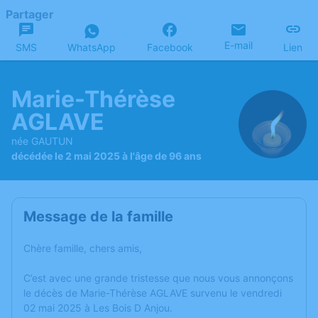
Partager
E-mail
SMS
WhatsApp
Facebook
Lien
Marie-Thérèse
AGLAVE
née GAUTUN
décédée le 2 mai 2025 à l'âge de 96 ans
Message de la famille
Chère famille, chers amis,
C’est avec une grande tristesse que nous vous annonçons
le décès de Marie-Thérèse AGLAVE survenu le vendredi
02 mai 2025 à Les Bois D Anjou.