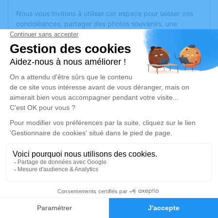
Nous vous invitons à utiliser cet espace pour laisser vos
condoléances, partager des photos souvenirs, une
anecdote ou exprimer vos pensées à travers des poèmes
ou des textes. Cet endroit est un lieu d'expression dédié à
honorer la mémoire de Marie PEYDECASTAING.
Un service de plantation d’arbre hommage est
disponible
ici
.
Je rends hommage
Cérémonie religieuse
jeudi 28 novembre 2024 à 10h30
Église Saint Aubin de Les Ponts-de-Cé
65 rue Victor Hugo
49130 Les Ponts-de-Cé
19
Faire-part
Hommages
Je rends hommage