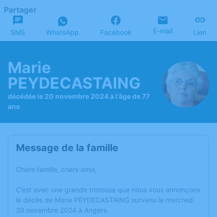
Partager
E-mail
SMS
WhatsApp
Facebook
Lien
Marie
PEYDECASTAING
décédée le 20 novembre 2024 à l'âge de 77
ans
Message de la famille
Chère famille, chers amis,
C’est avec une grande tristesse que nous vous annonçons
le décès de Marie PEYDECASTAING survenu le mercredi
20 novembre 2024 à Angers.