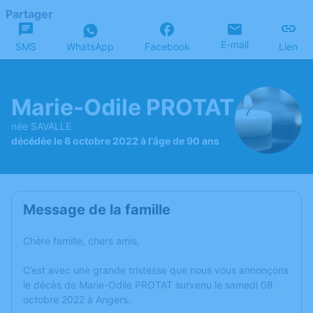
Partager
E-mail
SMS
WhatsApp
Facebook
Lien
Marie-Odile PROTAT
née SAVALLE
décédée le 8 octobre 2022 à l'âge de 90 ans
Message de la famille
Chère famille, chers amis,
C’est avec une grande tristesse que nous vous annonçons
le décès de Marie-Odile PROTAT survenu le samedi 08
octobre 2022 à Angers.