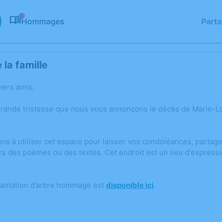
Hommages
Part
0
la famille
hers amis,
grande tristesse que nous vous annonçons le décès de Marie-L
ons à utiliser cet espace pour laisser vos condoléances, parta
rs des poèmes ou des textes. Cet endroit est un lieu d'express
lantation d’arbre hommage est
disponible ici
.