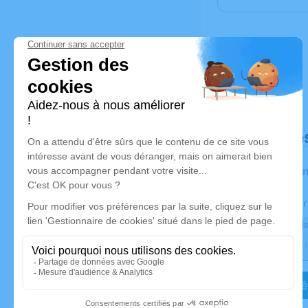
Déroulé de
Les infor
Activez une aler
Recevoir une ale
Je veux êt