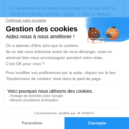
La cérémonie se déroulera le vendredi 22 janvier 2021 à
10h30 à l'adresse suivante : Eglise - 7, Rue du Plessis -
49770 La Meignanne.
Un service de plantation d’arbre hommage est
disponible
ici
.
Je rends hommage
Cérémonie religieuse
vendredi 22 janvier 2021 à 10h30
Eglise de La Meignanne
7, Rue du Plessis
49770 La Meignanne
1
Je rends hommage
Faire-part
Hommages