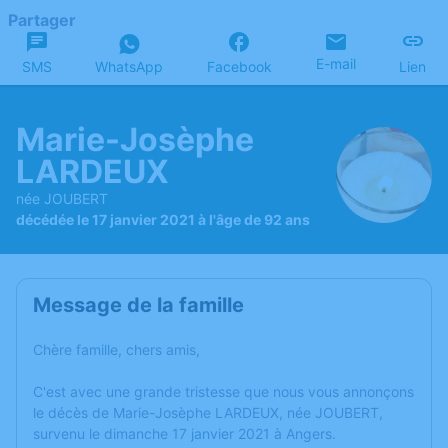
Partager
E-mail
SMS
WhatsApp
Facebook
Lien
Marie-Josèphe
LARDEUX
née JOUBERT
décédée le 17 janvier 2021 à l'âge de 92 ans
Message de la famille
Chère famille, chers amis,
C'est avec une grande tristesse que nous vous annonçons
le décès de Marie-Josèphe LARDEUX, née JOUBERT,
survenu le dimanche 17 janvier 2021 à Angers.