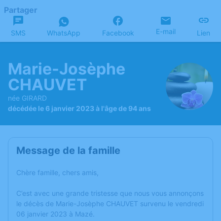
Partager
E-mail
SMS
WhatsApp
Facebook
Lien
Marie-Josèphe
CHAUVET
née GIRARD
décédée le 6 janvier 2023 à l'âge de 94 ans
Message de la famille
Chère famille, chers amis,
C’est avec une grande tristesse que nous vous annonçons
le décès de Marie-Josèphe CHAUVET survenu le vendredi
06 janvier 2023 à Mazé.