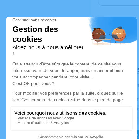
Déroulé de
Les infor
Activez une aler
Recevoir une ale
Je veux êt