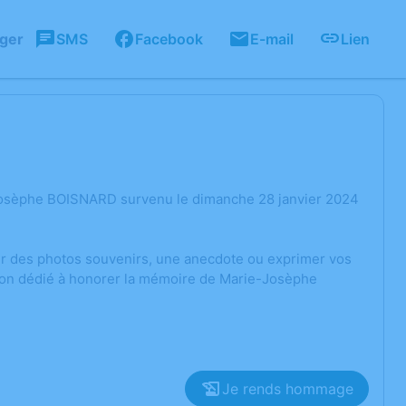
ager
SMS
Facebook
E-mail
Lien
-Josèphe BOISNARD survenu le dimanche 28 janvier 2024
ger des photos souvenirs, une anecdote ou exprimer vos
sion dédié à honorer la mémoire de Marie-Josèphe
Je rends hommage