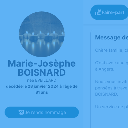
Faire-part
Message de 
Chère famille, c
Marie-Josèphe
C’est avec une 
à Angers.
BOISNARD
née EVEILLARD
Nous vous invit
décédée le 28 janvier 2024 à l'âge de
pensées à trave
81 ans
BOISNARD.
Un service de p
Je rends hommage