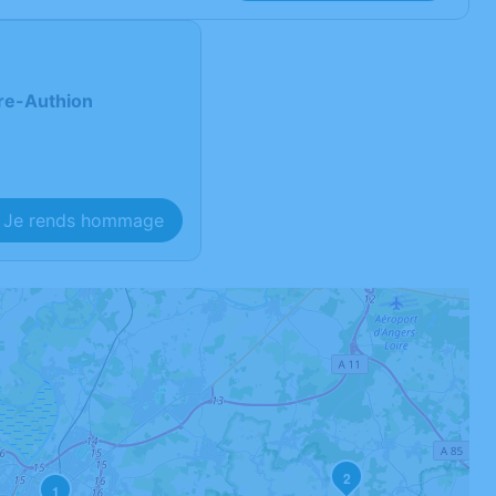
re-Authion
Je rends hommage
2
1