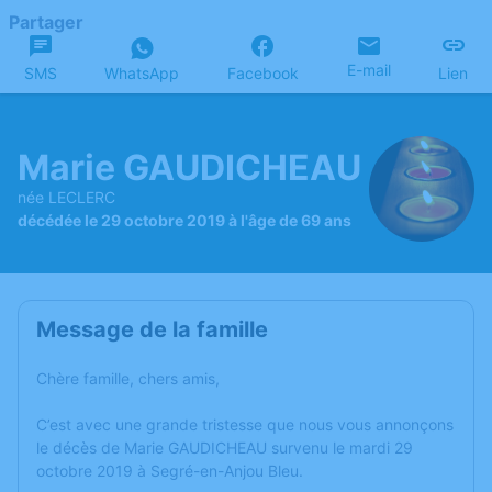
Partager
E-mail
SMS
WhatsApp
Facebook
Lien
Marie GAUDICHEAU
née LECLERC
décédée le 29 octobre 2019 à l'âge de 69 ans
Message de la famille
Chère famille, chers amis,
C’est avec une grande tristesse que nous vous annonçons
le décès de Marie GAUDICHEAU survenu le mardi 29
octobre 2019 à Segré-en-Anjou Bleu.