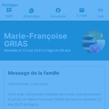
Partager
E-mail
SMS
WhatsApp
Facebook
Lien
Marie-Françoise
GRIAS
décédée le 12 mai 2023 à l'âge de 94 ans
Message de la famille
Chère famille, chers amis,
C’est avec une grande tristesse que nous vous annonçons
le décès de Marie-Françoise GRIAS survenu le vendredi 12
mai 2023 à Angers.