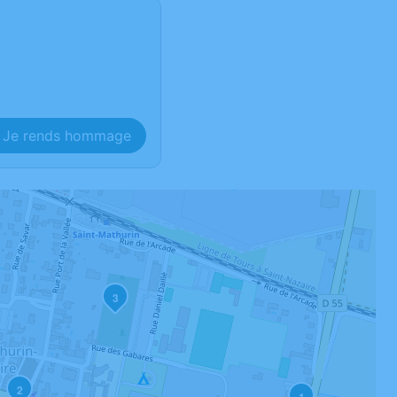
Je rends hommage
3
2