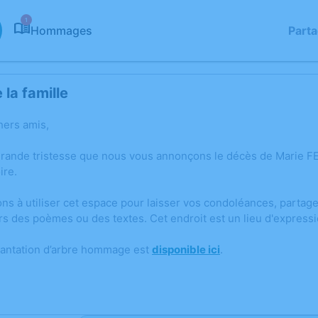
1
Hommages
Part
la famille
hers amis,
grande tristesse que nous vous annonçons le décès de Marie F
ire.
ons à utiliser cet espace pour laisser vos condoléances, parta
rs des poèmes ou des textes. Cet endroit est un lieu d'expre
lantation d’arbre hommage est
disponible ici
.