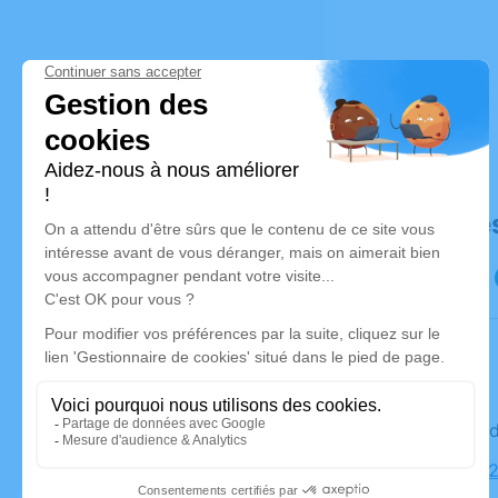
Déroulé de
Le mercre
Église, 49