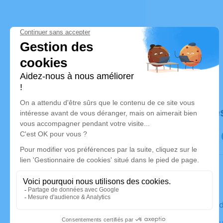
Déroulé de
Le mercre
Crématoriu