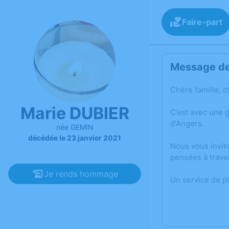
Faire-part
Message de 
Chère famille, c
Marie DUBIER
C’est avec une 
d'Angers.
née GEMIN
décédée le 23 janvier 2021
Nous vous invit
pensées à trave
Je rends hommage
Un service de p