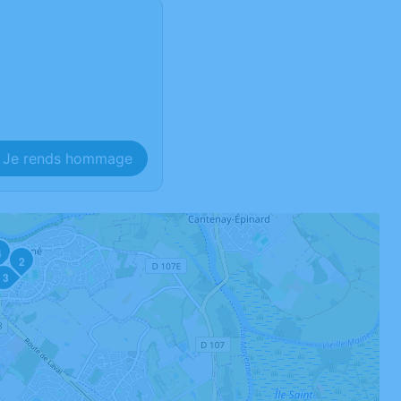
Je rends hommage
4
2
3