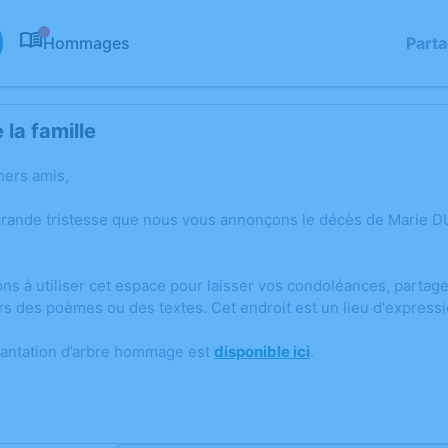
Hommages
Part
0
la famille
hers amis,
grande tristesse que nous vous annonçons le décès de Marie DU
ons à utiliser cet espace pour laisser vos condoléances, parta
rs des poèmes ou des textes. Cet endroit est un lieu d'expres
lantation d’arbre hommage est
disponible ici
.