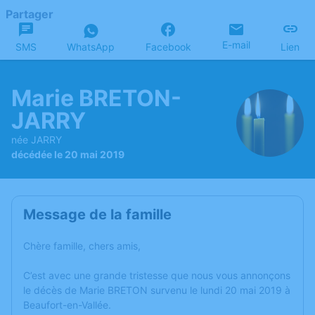
Partager
E-mail
SMS
WhatsApp
Facebook
Lien
Marie BRETON-
JARRY
née JARRY
décédée le 20 mai 2019
Message de la famille
Chère famille, chers amis,
C’est avec une grande tristesse que nous vous annonçons
le décès de Marie BRETON survenu le lundi 20 mai 2019 à
Beaufort-en-Vallée.