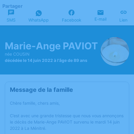
Partager
E-mail
SMS
WhatsApp
Facebook
Lien
Marie-Ange PAVIOT
née COUSIN
décédée le 14 juin 2022 à l'âge de 89 ans
Message de la famille
Chère famille, chers amis,
C’est avec une grande tristesse que nous vous annonçons
le décès de Marie-Ange PAVIOT survenu le mardi 14 juin
2022 à La Ménitré.