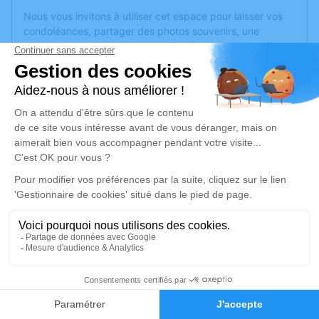
Nous vous invitons à utiliser cet espace pour laisser vos
condoléances, partager des photos souvenirs, une
anecdote ou exprimer vos pensées à travers des poèmes
ou des textes. Cet endroit est un lieu d'expression dédié à
honorer la mémoire de Marguerite SALAÜN.
Un service de plantation d’arbre hommage est
disponible
ici
.
Je rends hommage
Cérémonie religieuse
mercredi 24 mars 2021 à 10h30
Église Saint Aubin de Les Ponts-de-Cé
65 rue Victor Hugo
49130 Les Ponts-de-Cé
1
Faire-part
Hommages
Je rends hommage