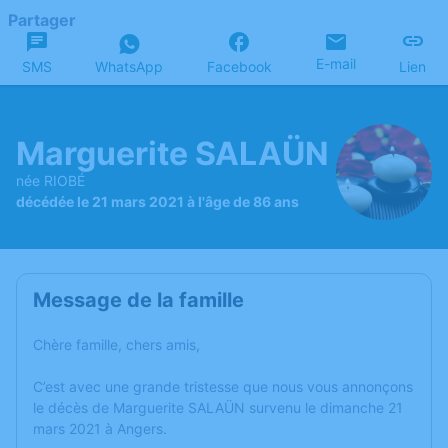
Partager
E-mail
SMS
WhatsApp
Facebook
Lien
Marguerite SALAÜN
née RIOBÉ
décédée le 21 mars 2021 à l'âge de 86 ans
Message de la famille
Chère famille, chers amis,
C’est avec une grande tristesse que nous vous annonçons
le décès de Marguerite SALAÜN survenu le dimanche 21
mars 2021 à Angers.