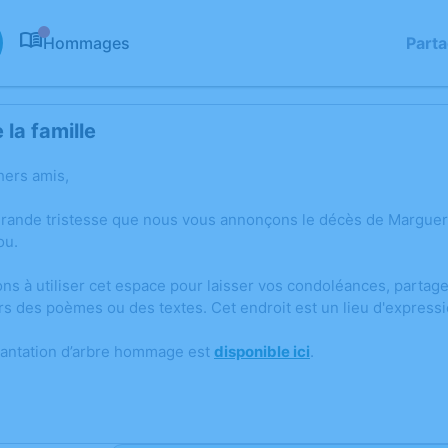
Hommages
Part
0
la famille
hers amis,
grande tristesse que nous vous annonçons le décès de Margue
ou.
ons à utiliser cet espace pour laisser vos condoléances, parta
rs des poèmes ou des textes. Cet endroit est un lieu d'expres
lantation d’arbre hommage est
disponible ici
.