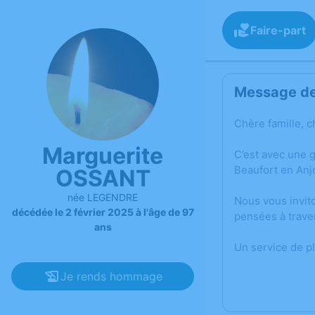
Faire-part
Message de 
Chère famille, c
Marguerite
C’est avec une 
Beaufort en Anj
OSSANT
née LEGENDRE
Nous vous invit
décédée le 2 février 2025 à l'âge de 97
pensées à trave
ans
Un service de p
Je rends hommage