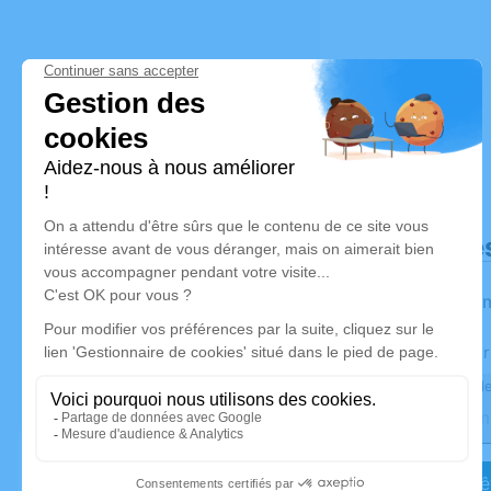
Déroulé de
Les infor
Activez une aler
Recevoir une ale
Je veux êt