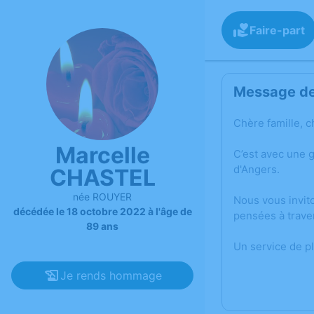
Faire-part
Message de 
Chère famille, c
Marcelle
C’est avec une 
d'Angers.
CHASTEL
née ROUYER
Nous vous invit
décédée le 18 octobre 2022 à l'âge de
pensées à trave
89 ans
Un service de p
Je rends hommage