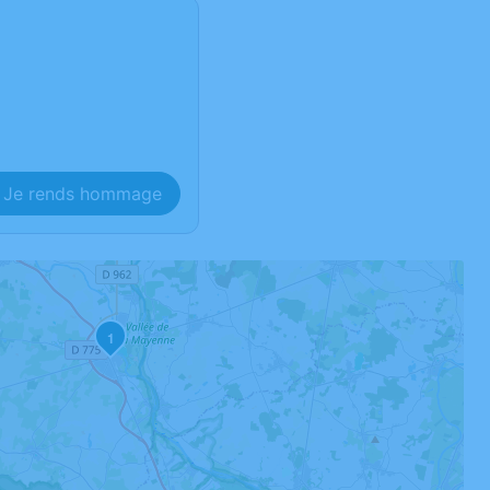
Je rends hommage
1