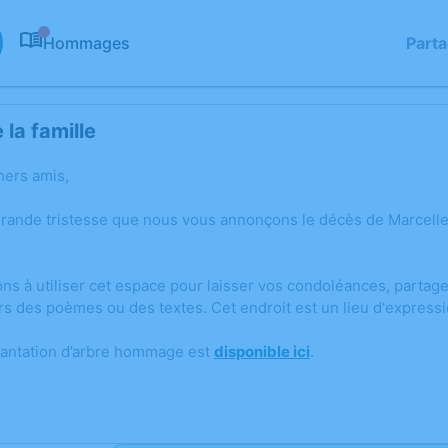
Hommages
Part
0
la famille
hers amis,
grande tristesse que nous vous annonçons le décès de Marcell
ons à utiliser cet espace pour laisser vos condoléances, parta
rs des poèmes ou des textes. Cet endroit est un lieu d'expres
lantation d’arbre hommage est
disponible ici
.