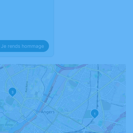
Je rends hommage
3
1