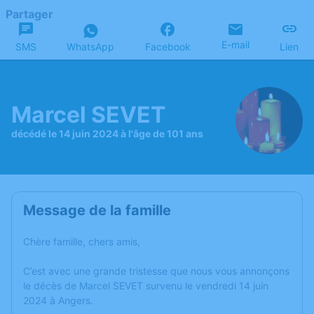
Partager
E-mail
SMS
WhatsApp
Facebook
Lien
Marcel SEVET
décédé le 14 juin 2024 à l'âge de 101 ans
Message de la famille
Chère famille, chers amis,
C’est avec une grande tristesse que nous vous annonçons
le décès de Marcel SEVET survenu le vendredi 14 juin
2024 à Angers.