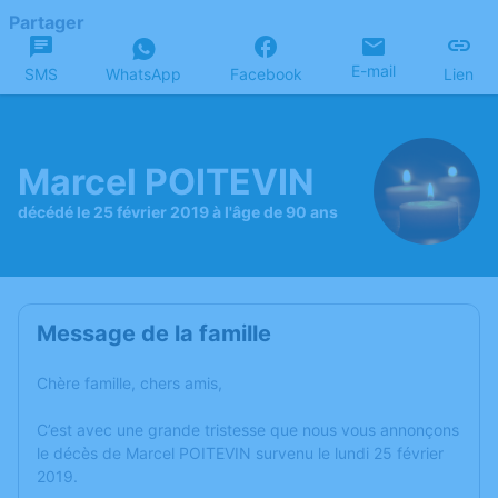
Partager
E-mail
SMS
WhatsApp
Facebook
Lien
Marcel POITEVIN
décédé le 25 février 2019 à l'âge de 90 ans
Message de la famille
Chère famille, chers amis,
C’est avec une grande tristesse que nous vous annonçons
le décès de Marcel POITEVIN survenu le lundi 25 février
2019.