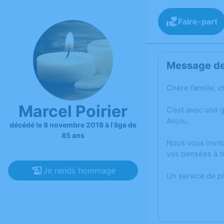
Faire-part
Message de 
Chère famille, c
Marcel Poirier
C’est avec une 
Anjou.
décédé le 8 novembre 2018 à l'âge de
85 ans
Nous vous invit
vos pensées à t
Je rends hommage
Un service de p