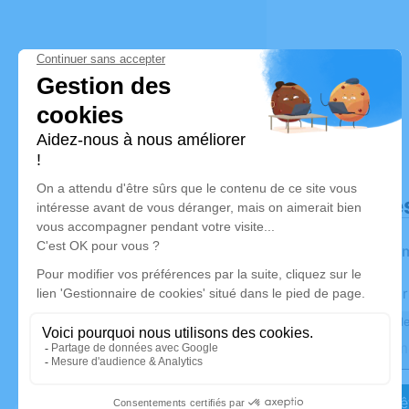
Déroulé de
Les infor
Activez une aler
Recevoir une ale
Je veux êt