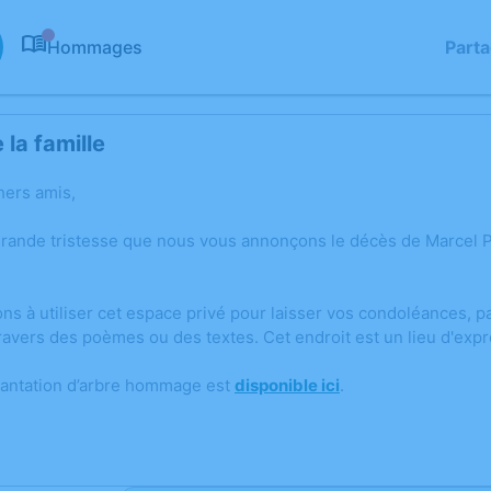
Hommages
Part
0
la famille
hers amis,
grande tristesse que nous vous annonçons le décès de Marcel 
ons à utiliser cet espace privé pour laisser vos condoléances,
ravers des poèmes ou des textes. Cet endroit est un lieu d'exp
lantation d’arbre hommage est
disponible ici
.