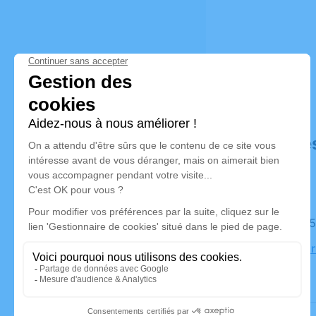
Déroulé de
Le lundi 2
Église, 16
d'Angers