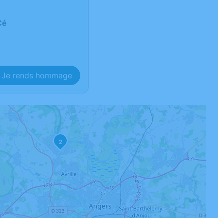
Cé
Je rends hommage
2