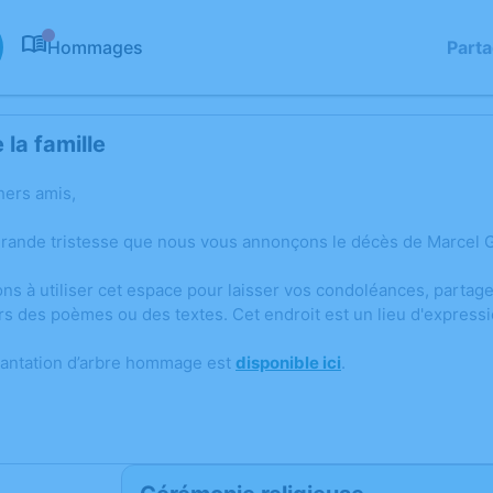
Hommages
Part
0
la famille
hers amis,
grande tristesse que nous vous annonçons le décès de Marcel
ons à utiliser cet espace pour laisser vos condoléances, parta
rs des poèmes ou des textes. Cet endroit est un lieu d'expre
lantation d’arbre hommage est
disponible ici
.