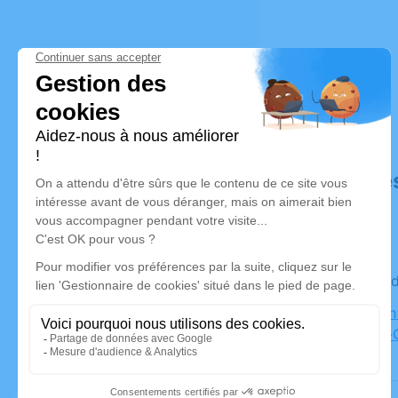
Déroulé de
Le mercre
Église Sai
Ponts-de-