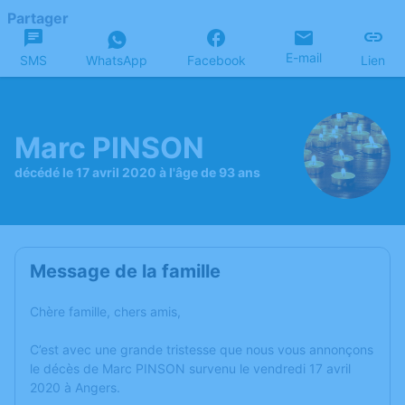
Partager
E-mail
SMS
WhatsApp
Facebook
Lien
Marc PINSON
décédé le 17 avril 2020 à l'âge de 93 ans
Message de la famille
Chère famille, chers amis,
C’est avec une grande tristesse que nous vous annonçons
le décès de Marc PINSON survenu le vendredi 17 avril
2020 à Angers.