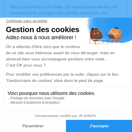
Nous vous invitons à utiliser cet espace pour laisser vos
condoléances, partager des photos souvenirs, une
anecdote ou exprimer vos pensées à travers des poèmes
ou des textes. Cet endroit est un lieu d'expression dédié à
honorer la mémoire de Marc PINSON.
Un service de plantation d’arbre hommage est
disponible
ici
.
Je rends hommage
Inhumation
vendredi 24 avril 2020 à 10h30
Cimetière de l'Est d'Angers
129, Rue Larevellière
49000 Angers
3
Faire-part
Hommages
Je rends hommage