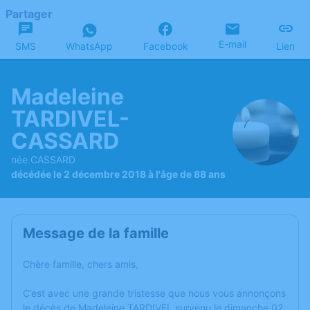
Partager
E-mail
SMS
WhatsApp
Facebook
Lien
Madeleine
TARDIVEL-
CASSARD
née CASSARD
décédée le 2 décembre 2018 à l'âge de 88 ans
Message de la famille
Chère famille, chers amis,
C’est avec une grande tristesse que nous vous annonçons
le décès de Madeleine TARDIVEL survenu le dimanche 02