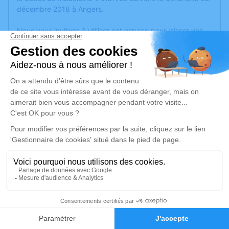
décembre 2018 à Angers.
Nous vous invitons à utiliser cet espace pour laisser vos
condoléances, partager des photos souvenirs, une
anecdote ou exprimer vos pensées à travers des poèmes
ou des textes. Cet endroit est un lieu d'expression dédié à
honorer la mémoire de Madeleine TARDIVEL.
Un service de plantation d’arbre hommage est
disponible
ici
.
Je rends hommage
Cérémonie religieuse
mercredi 05 décembre 2018 à 14h30
Église Sainte Bernadette d'Angers
1
7 rue Locarno
49000 Angers
Faire-part
Hommages