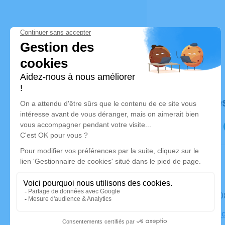
Déroulé de
Le mardi 
Cimetière 