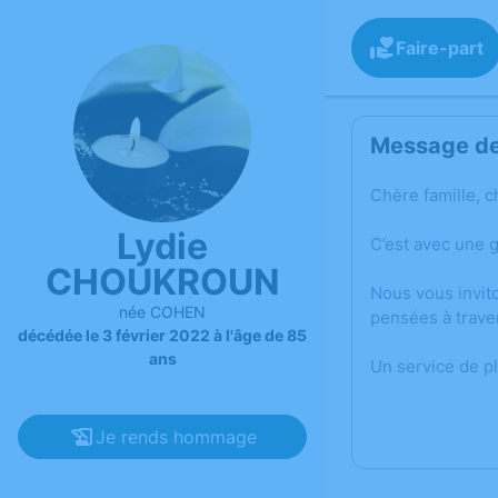
Faire-part
Message de 
Chère famille, c
Lydie
C’est avec une 
CHOUKROUN
Nous vous invit
née COHEN
pensées à trave
décédée le 3 février 2022 à l'âge de 85
ans
Un service de p
Je rends hommage