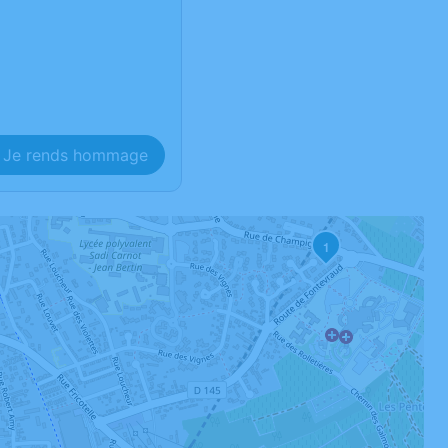
Je rends hommage
1