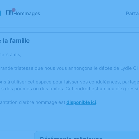
Hommages
Part
0
la famille
hers amis,
grande tristesse que nous vous annonçons le décès de Lydie 
ons à utiliser cet espace pour laisser vos condoléances, parta
rs des poèmes ou des textes. Cet endroit est un lieu d'expre
lantation d’arbre hommage est
disponible ici
.