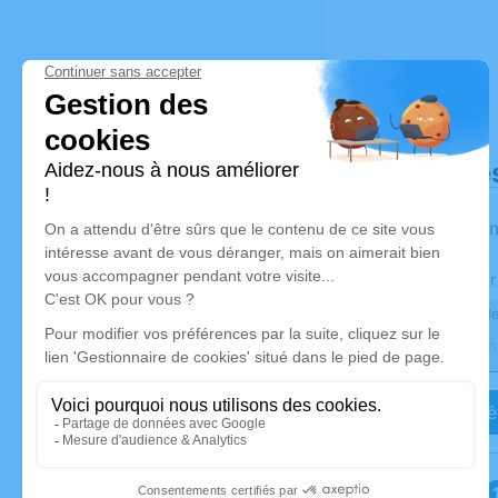
Déroulé de
Les infor
Activez une aler
Recevoir une ale
Je veux êt