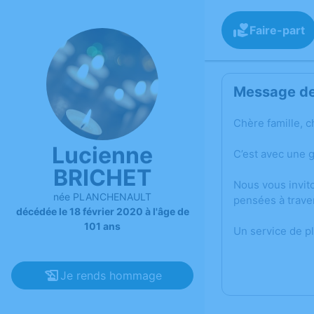
Faire-part
Message de 
Chère famille, c
Lucienne
C’est avec une 
BRICHET
Nous vous invit
née PLANCHENAULT
pensées à trave
décédée le 18 février 2020 à l'âge de
101 ans
Un service de p
Je rends hommage