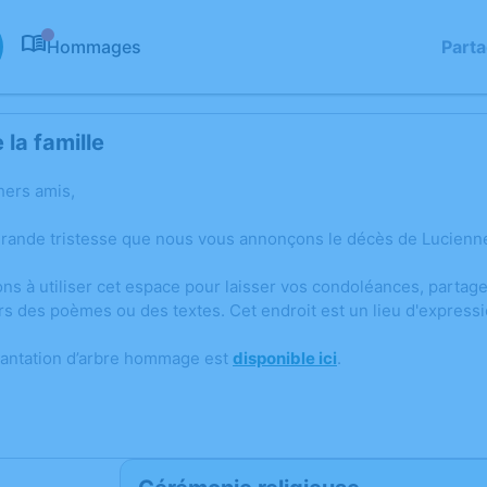
Hommages
Part
0
la famille
hers amis,
grande tristesse que nous vous annonçons le décès de Lucienn
ons à utiliser cet espace pour laisser vos condoléances, parta
rs des poèmes ou des textes. Cet endroit est un lieu d'expres
lantation d’arbre hommage est
disponible ici
.