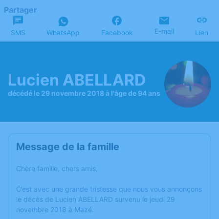
Partager
E-mail
SMS
WhatsApp
Facebook
Lien
Lucien ABELLARD
décédé le 29 novembre 2018 à l'âge de 94 ans
Message de la famille
Chère famille, chers amis,
C’est avec une grande tristesse que nous vous annonçons
le décès de Lucien ABELLARD survenu le jeudi 29
novembre 2018 à Mazé.