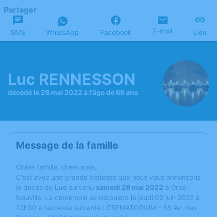
Partager
E-mail
SMS
WhatsApp
Facebook
Lien
Luc RENNESSON
décédé le 28 mai 2022 à l'âge de 66 ans
Message de la famille
C
hère famille, chers amis,
C'est avec une grande tristesse que nous vous annonçons
le décès de
Luc
survenu
samedi 28 mai 2022
à Grez-
Neuville. La cérémonie se déroulera le jeudi 02 juin 2022 à
10h30 à l'adresse suivante : CREMATORIUM - 38 Av. des