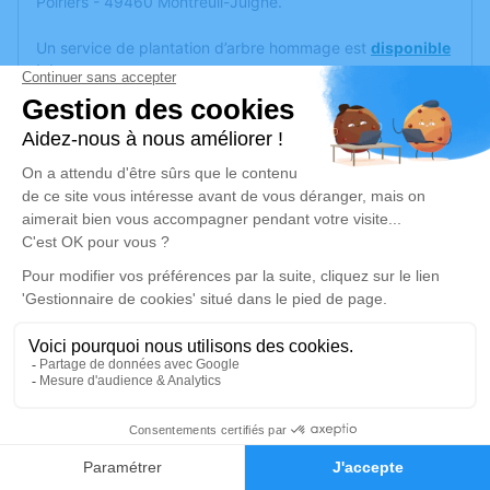
Poiriers - 49460 Montreuil-Juigné.
Un service de plantation d’arbre hommage est
disponible
ici
.
Je rends hommage
Cérémonie civile
jeudi 02 juin 2022 à 10h30
Crematorium de Montreuil-Juigné
38 Av. des Poiriers
49460 Montreuil-Juigné
Je rends hommage
Déroulé des obsèques
11
Faire-part
Hommages
Cérémonie civile