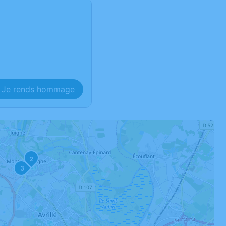
Je rends hommage
2
3