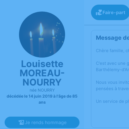
Faire-part
Message de 
Chère famille, c
Louisette
C’est avec une 
Barthélemy-d'An
MOREAU-
NOURRY
Nous vous invit
pensées à trave
née NOURRY
décédée le 14 juin 2019 à l'âge de 85
Un service de p
ans
Je rends hommage