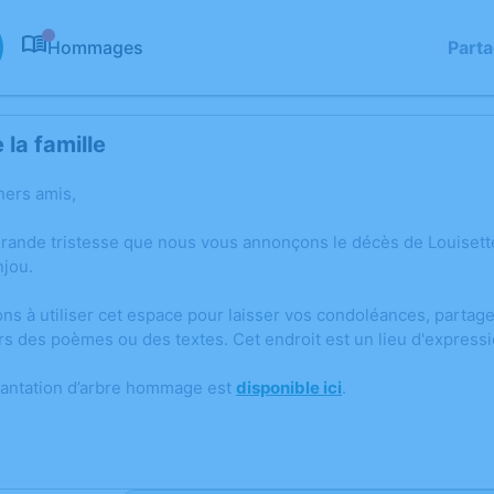
Hommages
Part
0
la famille
hers amis,
grande tristesse que nous vous annonçons le décès de Louisett
jou.
ons à utiliser cet espace pour laisser vos condoléances, parta
rs des poèmes ou des textes. Cet endroit est un lieu d'expres
lantation d’arbre hommage est
disponible ici
.