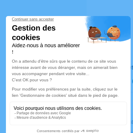
Déroulé de
Le mardi 1
Crématoriu