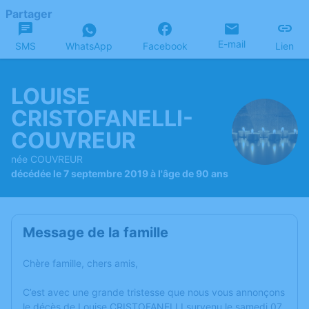
Partager
E-mail
SMS
WhatsApp
Facebook
Lien
LOUISE
CRISTOFANELLI-
COUVREUR
née COUVREUR
décédée le 7 septembre 2019 à l'âge de 90 ans
Message de la famille
Chère famille, chers amis,
C’est avec une grande tristesse que nous vous annonçons
le décès de Louise CRISTOFANELLI survenu le samedi 07