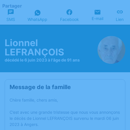
Partager
E-mail
SMS
WhatsApp
Facebook
Lien
Lionnel
LEFRANÇOIS
décédé le 6 juin 2023 à l'âge de 91 ans
Message de la famille
Chère famille, chers amis,
C’est avec une grande tristesse que nous vous annonçons
le décès de Lionnel LEFRANÇOIS survenu le mardi 06 juin
2023 à Angers.