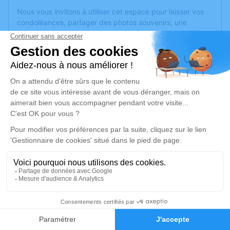
Nous vous invitons à utiliser cet espace pour laisser vos
condoléances, partager des photos souvenirs, une
anecdote ou exprimer vos pensées à travers des poèmes
ou des textes. Cet endroit est un lieu d'expression dédié à
honorer la mémoire de Liliane SOLA.
Un service de plantation d’arbre hommage est
disponible
ici
.
Je rends hommage
Cérémonie civile
mercredi 12 août 2020 à 11h45
Crématorium de Montreuil-Juigné
Avenue des Poiriers
49460 Montreuil-Juigné
1
Faire-part
Hommages
Je rends hommage