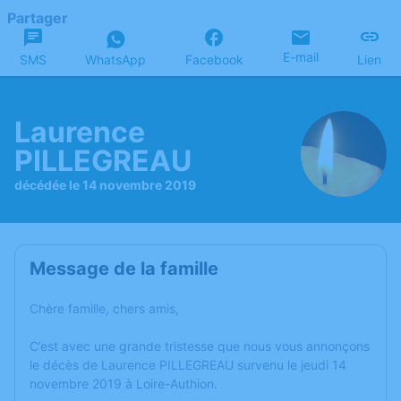
Partager
E-mail
SMS
WhatsApp
Facebook
Lien
Laurence
PILLEGREAU
décédée le 14 novembre 2019
Message de la famille
Chère famille, chers amis,
C’est avec une grande tristesse que nous vous annonçons
le décès de Laurence PILLEGREAU survenu le jeudi 14
novembre 2019 à Loire-Authion.