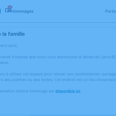
17
Hommages
Part
la famille
hers amis,
grande tristesse que nous vous annonçons le décès de Laura
aine.
ons à utiliser cet espace pour laisser vos condoléances, parta
rs des poèmes ou des textes. Cet endroit est un lieu d'expre
lantation d’arbre hommage est
disponible ici
.