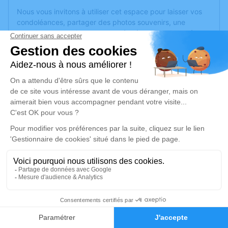
Nous vous invitons à utiliser cet espace pour laisser vos
condoléances, partager des photos souvenirs, une
anecdote ou exprimer vos pensées à travers des poèmes
ou des textes. Cet endroit est un lieu d'expression dédié à
honorer la mémoire de Juliette GOURDON.
Un service de plantation d’arbre hommage est
disponible
ici
.
Je rends hommage
Cérémonie religieuse
vendredi 31 mai 2024 à 15h00
Eglise St Serge d'Angers
2 Rue Emile Hatais
49100 Angers
2
Faire-part
Hommages
Je rends hommage