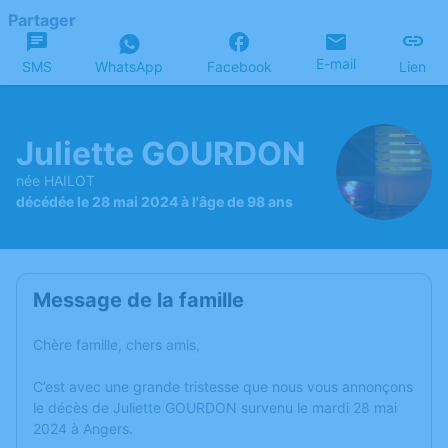
Partager
E-mail
SMS
WhatsApp
Facebook
Lien
Juliette GOURDON
née HAILOT
décédée le 28 mai 2024 à l'âge de 98 ans
Message de la famille
Chère famille, chers amis,
C’est avec une grande tristesse que nous vous annonçons
le décès de Juliette GOURDON survenu le mardi 28 mai
2024 à Angers.