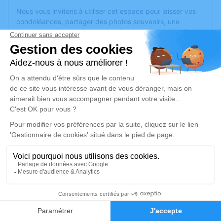
Nous vous invitons à utiliser cet espace pour laisser vos
condoléances, partager des photos souvenirs, une
anecdote ou exprimer vos pensées à travers des poèmes
ou des textes. Cet endroit est un lieu d'expression dédié à
honorer la mémoire de Julien CHALUMEAU.
Un service de plantation d’arbre hommage est
disponible
ici
.
Je rends hommage
Cérémonie religieuse
mardi 22 avril 2025 à 10h00
St Leonard d'Angers
359 Rue Saint-Léonard
49000 Angers
4
Faire-part
Hommages
Je rends hommage