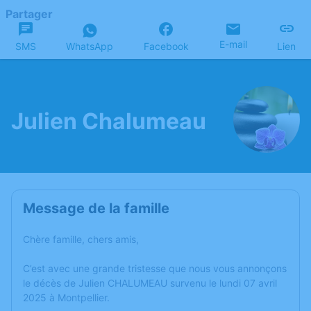
Partager
E-mail
SMS
WhatsApp
Facebook
Lien
Julien Chalumeau
Message de la famille
Chère famille, chers amis,
C’est avec une grande tristesse que nous vous annonçons
le décès de Julien CHALUMEAU survenu le lundi 07 avril
2025 à Montpellier.