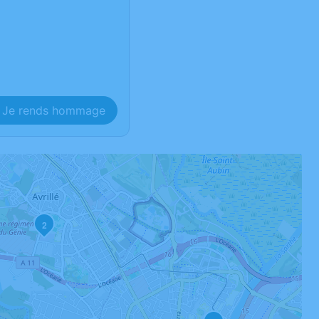
Je rends hommage
2