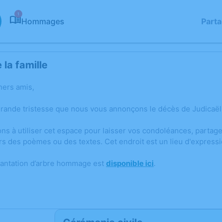
1
Hommages
Part
la famille
hers amis,
grande tristesse que nous vous annonçons le décès de Judicaë
ons à utiliser cet espace pour laisser vos condoléances, parta
rs des poèmes ou des textes. Cet endroit est un lieu d'expres
lantation d’arbre hommage est
disponible ici
.