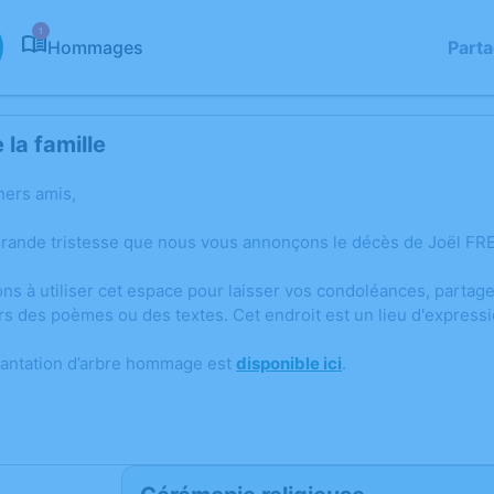
1
Hommages
Part
la famille
hers amis,
grande tristesse que nous vous annonçons le décès de Joël FR
ons à utiliser cet espace pour laisser vos condoléances, parta
rs des poèmes ou des textes. Cet endroit est un lieu d'expres
lantation d’arbre hommage est
disponible ici
.