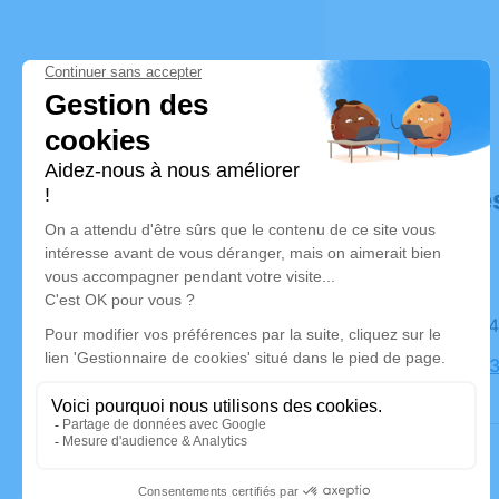
Déroulé de
Le lundi 
Église, 49