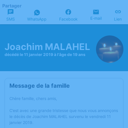
Partager
E-mail
SMS
WhatsApp
Facebook
Lien
Joachim MALAHEL
décédé le 11 janvier 2019 à l'âge de 19 ans
Message de la famille
Chère famille, chers amis,
C’est avec une grande tristesse que nous vous annonçons
le décès de Joachim MALAHEL survenu le vendredi 11
janvier 2019.