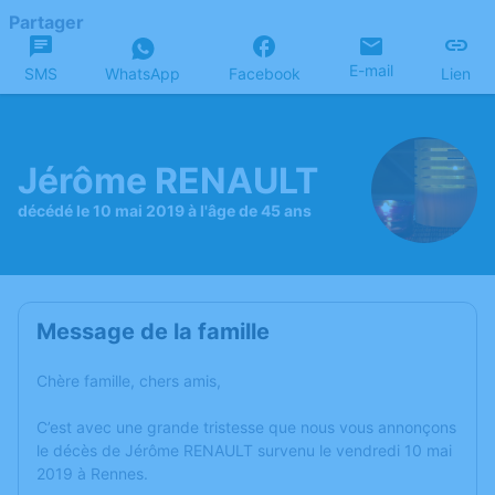
Partager
E-mail
SMS
WhatsApp
Facebook
Lien
Jérôme RENAULT
décédé le 10 mai 2019 à l'âge de 45 ans
Message de la famille
Chère famille, chers amis,
C’est avec une grande tristesse que nous vous annonçons
le décès de Jérôme RENAULT survenu le vendredi 10 mai
2019 à Rennes.