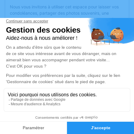
Nous vous invitons à utiliser cet espace pour laisser vos
condoléances, partager des photos souvenirs, une
anecdote ou exprimer vos pensées à travers des poèmes
ou des textes. Cet endroit est un lieu d'expression dédié à
honorer la mémoire de Jérôme RENAULT.
Un service de plantation d’arbre hommage est
disponible
ici
.
Je rends hommage
Cérémonie civile
jeudi 16 mai 2019 à 10h30
Mémentorium du Centre Funéraire de
Montreuil-Juigné
3, Avenue des Poiriers
1
49460 Montreuil-Juigné
Faire-part
Hommages