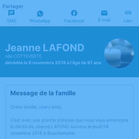
Partager
E-mail
SMS
WhatsApp
Facebook
Lien
Jeanne LAFOND
née COTTEVERTE
décédée le 8 novembre 2018 à l'âge de 97 ans
Message de la famille
Chère famille, chers amis,
C’est avec une grande tristesse que nous vous annonçons
le décès de Jeanne LAFOND survenu le jeudi 08
novembre 2018 à Bouchemaine.