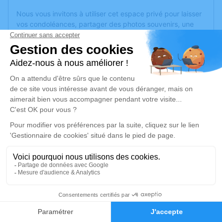
Nous vous invitons à utiliser cet espace privé pour laisser
vos condoléances, partager des photos souvenirs, une
anecdote ou exprimer vos pensées à travers des poèmes
ou des textes. Cet endroit est un lieu d'expression dédié à
honorer la mémoire de Jeanne JASNAULT.
Un service de plantation d’arbre hommage est
disponible
ici
.
Je rends hommage
Cérémonie religieuse
mardi 26 février 2019 à 14h30
Église Saint Joseph d'Angers
2, rue Saint-Joseph
49100 Angers
1
Faire-part
Hommages
Je rends hommage