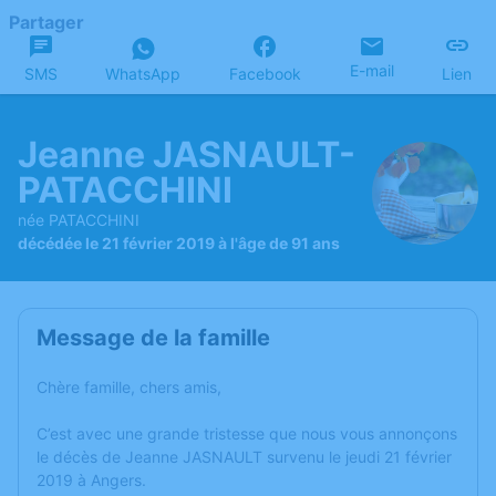
Partager
E-mail
SMS
WhatsApp
Facebook
Lien
Jeanne JASNAULT-
PATACCHINI
née PATACCHINI
décédée le 21 février 2019 à l'âge de 91 ans
Message de la famille
Chère famille, chers amis,
C’est avec une grande tristesse que nous vous annonçons
le décès de Jeanne JASNAULT survenu le jeudi 21 février
2019 à Angers.