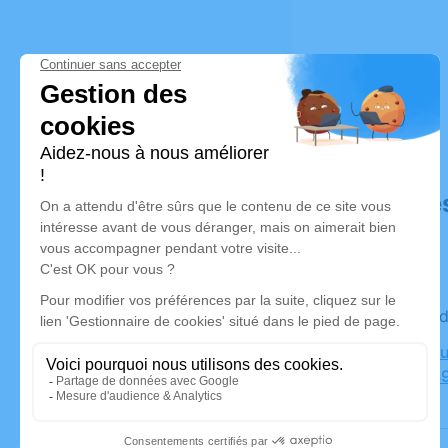
Déroulé de
Le vendre
Crématoriu
Poiriers, 