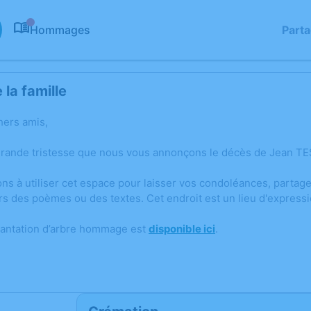
Hommages
Part
0
la famille
hers amis,
grande tristesse que nous vous annonçons le décès de Jean TE
ons à utiliser cet espace pour laisser vos condoléances, parta
rs des poèmes ou des textes. Cet endroit est un lieu d'expres
lantation d’arbre hommage est
disponible ici
.