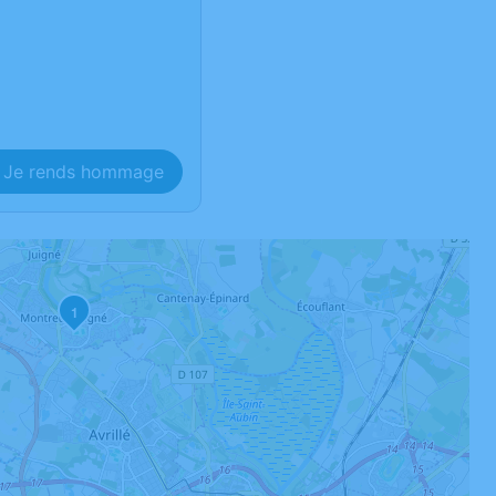
Je rends hommage
1